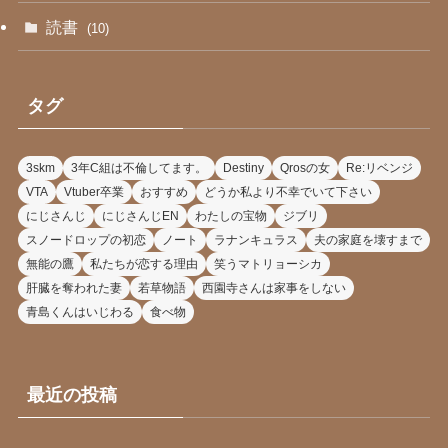
読書
(10)
タグ
3skm
3年C組は不倫してます。
Destiny
Qrosの女
Re:リベンジ
VTA
Vtuber卒業
おすすめ
どうか私より不幸でいて下さい
にじさんじ
にじさんじEN
わたしの宝物
ジブリ
スノードロップの初恋
ノート
ラナンキュラス
夫の家庭を壊すまで
無能の鷹
私たちが恋する理由
笑うマトリョーシカ
肝臓を奪われた妻
若草物語
西園寺さんは家事をしない
青島くんはいじわる
食べ物
最近の投稿