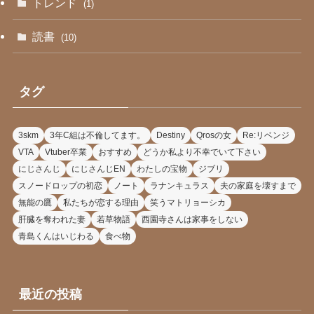
トレンド
(1)
読書
(10)
タグ
3skm
3年C組は不倫してます。
Destiny
Qrosの女
Re:リベンジ
VTA
Vtuber卒業
おすすめ
どうか私より不幸でいて下さい
にじさんじ
にじさんじEN
わたしの宝物
ジブリ
スノードロップの初恋
ノート
ラナンキュラス
夫の家庭を壊すまで
無能の鷹
私たちが恋する理由
笑うマトリョーシカ
肝臓を奪われた妻
若草物語
西園寺さんは家事をしない
青島くんはいじわる
食べ物
最近の投稿