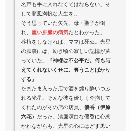
名声も手に入れなくてはならない。そ
して順風満帆な人生を…
そう思っていた矢先、母・聖子が倒
れ、
重い肝臓の病気
だとわかった。
移植をしなければ、ママは死ぬ。光星
の脳裏には、幼き頃の寂しい記憶が蘇
っていた。
『神様は不公平だ。何も与
えてくれないくせに、奪うことばかり
する』
たまたま入った店で酒を煽り酔いつぶ
れる光星。そんな彼を優しく介抱して
くれたのがその店の店員、
優香（伊原
六花）
だった。清廉潔白な優香に心惹
かれながらも、光星の心にはどす黒い