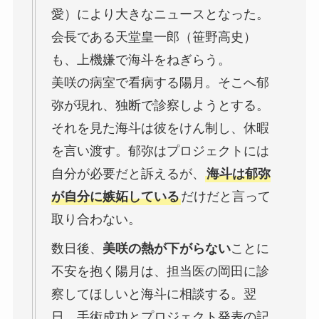
愛）により大きなニュースとなった。
会長である天堂皇一郎（笹野高史）
も、上機嫌で海斗をねぎらう。
美咲の病室で看病する陽月。そこへ郁
弥が現れ、独断で診察しようとする。
それを見た海斗は彼をけん制し、休暇
を言い渡す。郁弥はプロジェクトには
自分が必要だと訴えるが、
海斗は郁弥
が自分に嫉妬している
だけだと言って
取り合わない。
数日後、
美咲の熱が下がらない
ことに
不安を抱く陽月は、担当医の岡田に診
察してほしいと海斗に相談する。翌
日、手術成功とプロジェクト発表の記