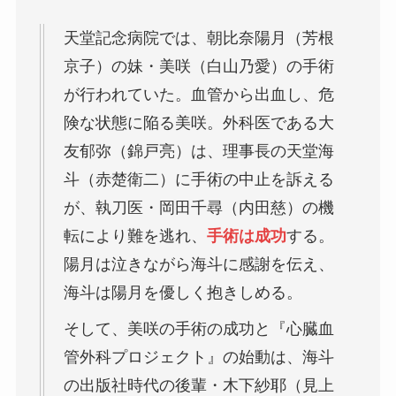
天堂記念病院では、朝比奈陽月（芳根
京子）の妹・美咲（白山乃愛）の手術
が行われていた。血管から出血し、危
険な状態に陥る美咲。外科医である大
友郁弥（錦戸亮）は、理事長の天堂海
斗（赤楚衛二）に手術の中止を訴える
が、執刀医・岡田千尋（内田慈）の機
転により難を逃れ、
手術は成功
する。
陽月は泣きながら海斗に感謝を伝え、
海斗は陽月を優しく抱きしめる。
そして、美咲の手術の成功と『心臓血
管外科プロジェクト』の始動は、海斗
の出版社時代の後輩・木下紗耶（見上