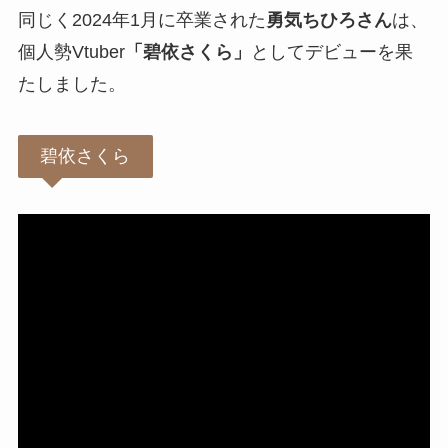
同じく2024年1月に卒業された
勇気ちひろさん
は、
個人勢Vtuber
「碧依さくら」
としてデビューを果
たしました。
碧依さくら